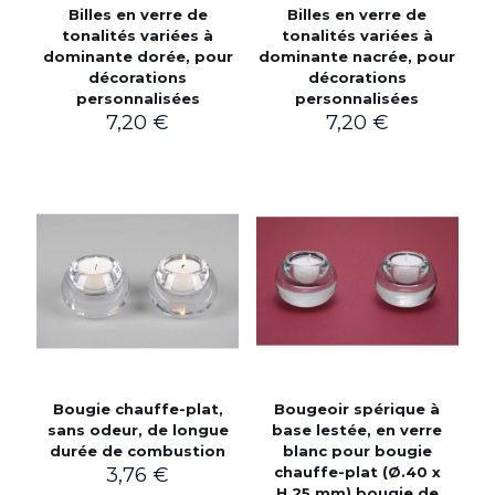
Billes en verre de
Billes en verre de
tonalités variées à
tonalités variées à
dominante dorée, pour
dominante nacrée, pour
décorations
décorations
personnalisées
personnalisées
7,20
€
7,20
€
Bougie chauffe-plat,
Bougeoir spérique à
sans odeur, de longue
base lestée, en verre
durée de combustion
blanc pour bougie
3,76
€
chauffe-plat (Ø.40 x
H.25 mm) bougie de