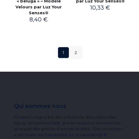
« beluga » – Modèle
par Luz Your Senses®
Velours par Luz Your
10,33
€
Senses®
8,40
€
1
2
Qui sommes nous
Private Design c'est des articles de décoration,des
bijoux, des portes clefs, des accessoires, des lunettes
ainsi que des articles d'arts de la table...Tout un univers
à découvrir exclusivement sur privatedesign.fr