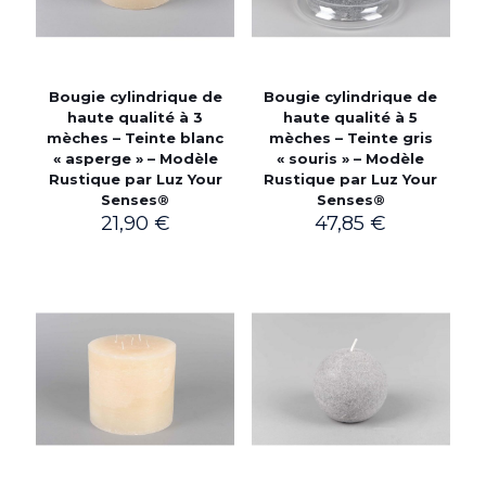
Bougie cylindrique de
Bougie cylindrique de
haute qualité à 3
haute qualité à 5
mèches – Teinte blanc
mèches – Teinte gris
« asperge » – Modèle
« souris » – Modèle
Rustique par Luz Your
Rustique par Luz Your
Senses®
Senses®
21,90
€
47,85
€