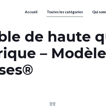
Accueil
Toutes les catégories
Qui som
ble de haute qu
rique – Modèle
nses®