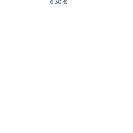
6,30
€