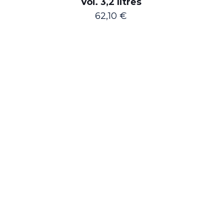
Vol. 3,2 litres
62,10
€