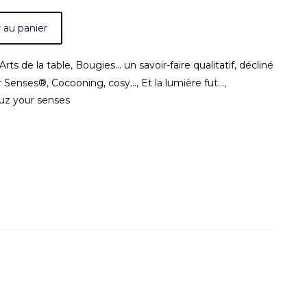
 au panier
Arts de la table
,
Bougies... un savoir-faire qualitatif, décliné
ur Senses®
,
Cocooning, cosy...
,
Et la lumière fut...
,
uz your senses