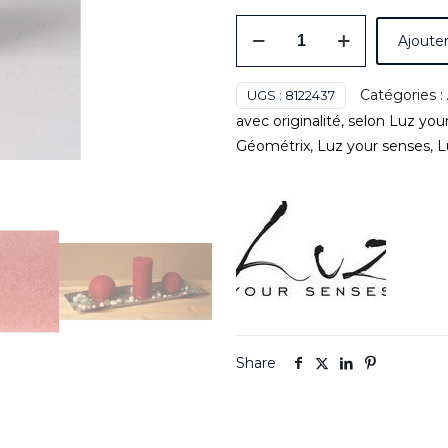
quantité
Ajouter
de
Bougie
Catégories :
UGS :
8122437
de
avec originalité, selon Luz yo
table
Géométrix
,
Luz your senses
,
L
de
haute
qualité,
de
forme
cylindrique
-
Modèle
Velours
Share
par
Luz
Your