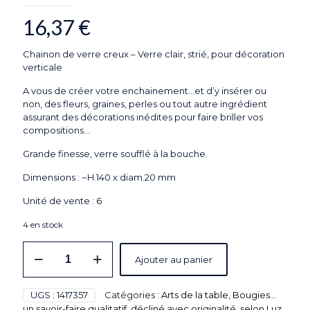
16,37
€
Chainon de verre creux – Verre clair, strié, pour décoration
verticale
A vous de créer votre enchainement…et d’y insérer ou
non, des fleurs, graines, perles ou tout autre ingrédient
assurant des décorations inédites pour faire briller vos
compositions…
Grande finesse, verre soufflé à la bouche.
Dimensions : ~H.140 x diam.20 mm
Unité de vente : 6
4 en stock
quantité
Ajouter au panier
de
Chainon
de
UGS :
1417357
Catégories :
Arts de la table
,
Bougies...
verre
un savoir-faire qualitatif, décliné avec originalité, selon Luz