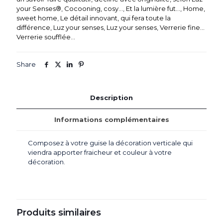
creux
your Senses®
,
Cocooning, cosy...
,
Et la lumière fut...
,
Home,
-
sweet home
,
Le détail innovant, qui fera toute la
verre
différence
,
Luz your senses
,
Luz your senses
,
Verrerie fine...
clair,
Verrerie soufflée...
strié,
pour
décoration
Share
verticale
Description
Informations complémentaires
Composez à votre guise la décoration verticale qui
viendra apporter fraicheur et couleur à votre
décoration.
Produits similaires