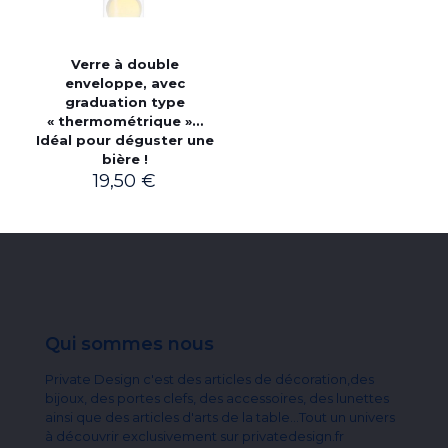
Verre à double
enveloppe, avec
graduation type
« thermométrique »…
Idéal pour déguster une
bière !
19,50
€
Qui sommes nous
Private Design c'est des articles de décoration,des
bijoux, des portes clefs, des accessoires, des lunettes
ainsi que des articles d'arts de la table...Tout un univers
à découvrir exclusivement sur privatedesign.fr