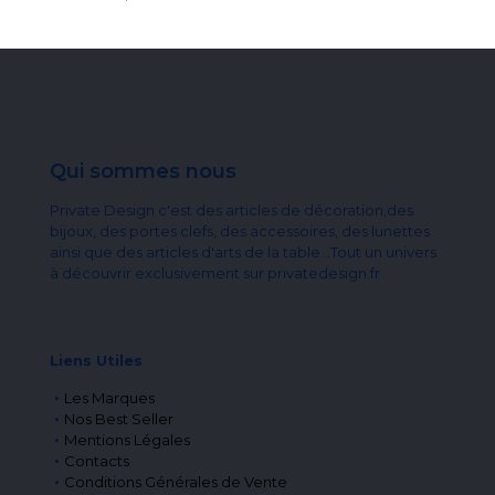
Qui sommes nous
Private Design c'est des articles de décoration,des
bijoux, des portes clefs, des accessoires, des lunettes
ainsi que des articles d'arts de la table...Tout un univers
à découvrir exclusivement sur privatedesign.fr
Liens Utiles
Les Marques
Nos Best Seller
Mentions Légales
Contacts
Conditions Générales de Vente