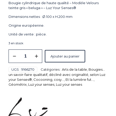
Bougie cylindrique de haute qualité – Modèle Velours
teinte gris « beluga » – Luz Your Senses®
Dimensions nettes : Ø.100 x H.200 mm
Origine européenne.
Unité de vente : pièce.
3 en stock
quantité
Ajouter au panier
de
Bougie
cylindrique
UGS :
9166270
Catégories :
Arts de la table
,
Bougies...
de
un savoir-faire qualitatif, décliné avec originalité, selon Luz
haute
your Senses®
,
Cocooning, cosy...
,
Et la lumière fut...
,
qualité
Géométrix
,
Luz your senses
,
Luz your senses
-
Modèle
Velours
teinte
gris
"beluga"
-