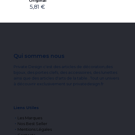
Original
5,81
€
Qui sommes nous
Private Design c'est des articles de décoration,des
bijoux, des portes clefs, des accessoires, des lunettes
ainsi que des articles d'arts de la table...Tout un univers
à découvrir exclusivement sur privatedesign.fr
Liens Utiles
Les Marques
Nos Best Seller
Mentions Légales