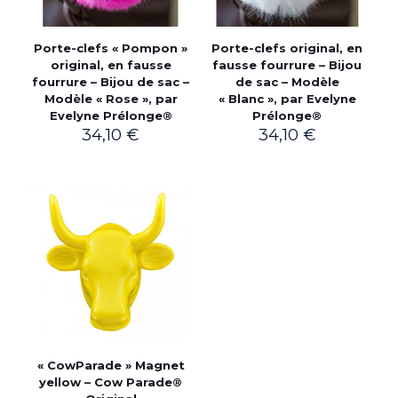
Porte-clefs « Pompon »
Porte-clefs original, en
original, en fausse
fausse fourrure – Bijou
fourrure – Bijou de sac –
de sac – Modèle
Modèle « Rose », par
« Blanc », par Evelyne
Evelyne Prélonge®
Prélonge®
34,10
€
34,10
€
« CowParade » Magnet
yellow – Cow Parade®