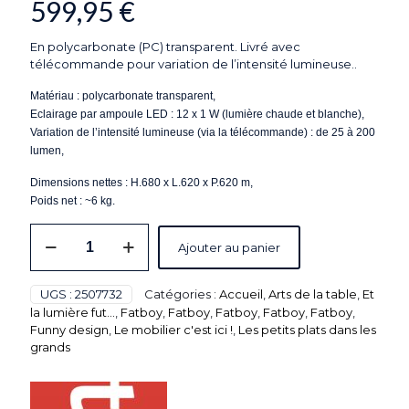
599,95
€
En polycarbonate (PC) transparent. Livré avec
télécommande pour variation de l’intensité lumineuse..
Matériau : polycarbonate transparent,
Eclairage par ampoule LED : 12 x 1 W (lumière chaude et blanche),
Variation de l’intensité lumineuse (via la télécommande) : de 25 à 200
lumen,
Dimensions nettes : H.680 x L.620 x P.620 m,
Poids net : ~6 kg.
quantité
Ajouter au panier
de
Lustre
Chandelier
UGS :
2507732
Catégories :
Accueil
,
Arts de la table
,
Et
d'extérieur
la lumière fut...
,
Fatboy
,
Fatboy
,
Fatboy
,
Fatboy
,
Fatboy
,
et
Funny design
,
Le mobilier c'est ici !
,
Les petits plats dans les
intérieur
grands
"The
Rockcoco
12.0"
-