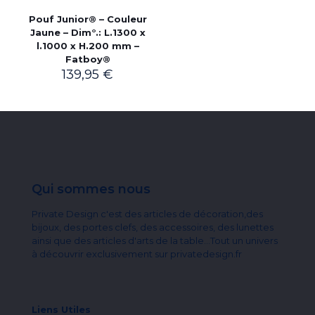
Pouf Junior® – Couleur
Jaune – Dim°.: L.1300 x
l.1000 x H.200 mm –
Fatboy®
139,95
€
Qui sommes nous
Private Design c'est des articles de décoration,des
bijoux, des portes clefs, des accessoires, des lunettes
ainsi que des articles d'arts de la table...Tout un univers
à découvrir exclusivement sur privatedesign.fr
Liens Utiles