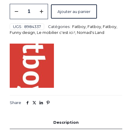
quantité
Ajouter au panier
de
Hamac
design
UGS :
8984337
Catégories :
Fatboy
,
Fatboy
,
Fatboy
,
-
Funny design
,
Le mobilier c'est ici !
,
Nomad's Land
Blanc
-
L.3300
x
l.1200
x
H.1100
mm
-
Fatboy®
Headdemock
Share
Description