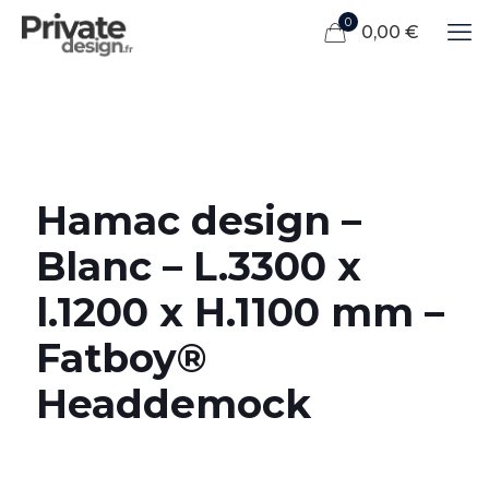
0
0,00 €
Hamac design –
Blanc – L.3300 x
l.1200 x H.1100 mm –
Fatboy®
Headdemock