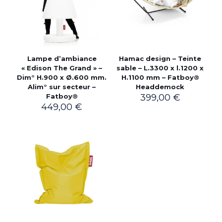
Lampe d’ambiance
Hamac design – Teinte
« Edison The Grand » –
sable – L.3300 x l.1200 x
Dim° H.900 x Ø.600 mm.
H.1100 mm – Fatboy®
Alim° sur secteur –
Headdemock
Fatboy®
399,00
€
449,00
€