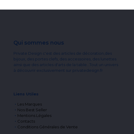
Qui sommes nous
Private Design c'est des articles de décoration,des
bijoux, des portes clefs, des accessoires, des lunettes
ainsi que des articles d'arts de la table...Tout un univers
à découvrir exclusivement sur privatedesign.fr
Liens Utiles
Les Marques
Nos Best Seller
Mentions Légales
Contacts
Conditions Générales de Vente