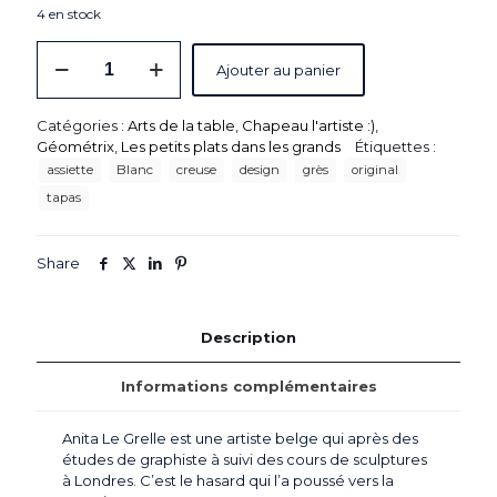
4 en stock
quantité
Ajouter au panier
de
Assiette
creuse
Catégories :
Arts de la table
,
Chapeau l'artiste :)
,
"Anita
Géométrix
,
Les petits plats dans les grands
Étiquettes :
Le
assiette
Blanc
creuse
design
grès
original
Grelle"
-
tapas
M
-
Rust
Share
/
Smokey
Blue
Description
Informations complémentaires
Anita Le Grelle est une artiste belge qui après des
études de graphiste à suivi des cours de sculptures
à Londres. C’est le hasard qui l’a poussé vers la