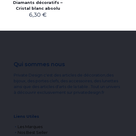
Diamants décoratifs –
Cristal blanc absolu
6,30
€
Qui sommes nous
Private Design c'est des articles de décoration,des
bijoux, des portes clefs, des accessoires, des lunettes
ainsi que des articles d'arts de la table...Tout un univers
à découvrir exclusivement sur privatedesign.fr
Liens Utiles
Les Marques
Nos Best Seller