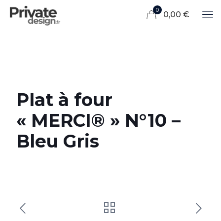
0
0,00 €
Plat à four
« MERCI® » N°10 –
Bleu Gris