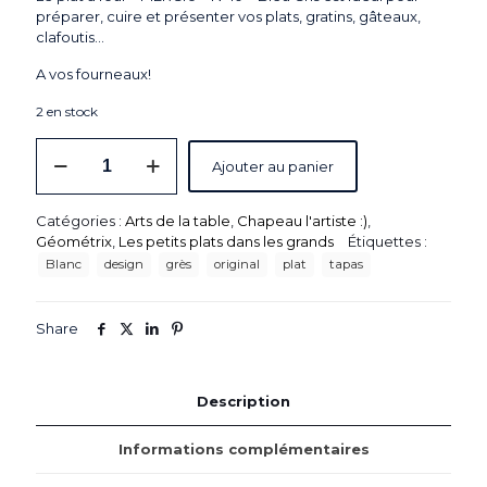
préparer, cuire et présenter vos plats, gratins, gâteaux,
clafoutis…
A vos fourneaux!
2 en stock
quantité
Ajouter au panier
de
Plat
à
Catégories :
Arts de la table
,
Chapeau l'artiste :)
,
four
Géométrix
,
Les petits plats dans les grands
Étiquettes :
"MERCI®"
Blanc
design
grès
original
plat
tapas
N°10
-
Bleu
Share
Gris
Description
Informations complémentaires