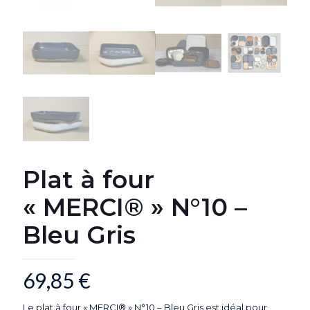
Plat à four
« MERCI® » N°10 –
Bleu Gris
69,85
€
Le plat à four « MERCI® » N°10 – Bleu Gris est idéal pour