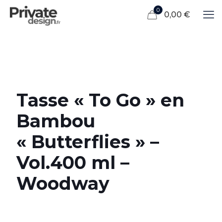
0
0,00 €
Tasse « To Go » en
Bambou
« Butterflies » –
Vol.400 ml –
Woodway