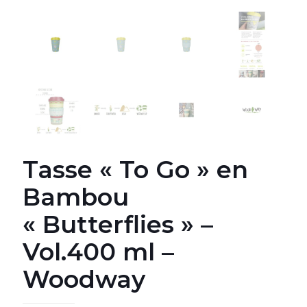
Tasse « To Go » en
Bambou
« Butterflies » –
Vol.400 ml –
Woodway