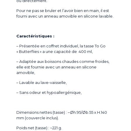
ou directement.
Pour ne pas se bruler et l’avoir bien en main, il est
fourni avec un anneau amovible en silicone lavable.
Caractéristiques :
– Présentée en coffret individuel, la tasse To Go
« Butterflies » a une capacité de 400 ml,
– Adaptée aux boissons chaudes comme froides,
elle est fournie avec un anneau en silicone
amovible,
– Lavable au lave-vaisselle,
– Sans odeur et hypoallergénique,
Dimensions nettes (tasse) : ~Øh.95/Øb.55 x H.140
mm (couvercle inclus).
Poids net (tasse) : ~221 g.