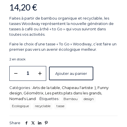
14,20
€
Faites à partir de bambou organique et recyclable, les
tasses Woodway représentent la nouvelle génération de
tasses à café ou à thé « to Go » qui vous suivront dans
toutes vos activités.
Faire le choix d’une tasse « To Go » Woodway, c’est faire un
premier pas vers un avenir écologique meilleur.
2 en stock
quantité
Ajouter au panier
de
Tasse
"To
Catégories :
Arts de la table
,
Chapeau l'artiste :)
,
Funny
Go"
design
,
Géométrix
,
Les petits plats dans les grands
,
en
Nomad's Land
Étiquettes :
Bambou
design
Bambou
"Butterflies"
Ecologique
recyclable
tasse
-
Vol.400
ml
Share