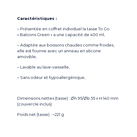
Caractéristiques :
– Présentée en coffret individuel la tasse To Go
« Baloons Green » a une capacité de 400 ml,
– Adaptée aux boissons chaudes comme froides,
elle est fournie avec un anneau en silicone
amovible,
– Lavable au lave-vaisselle,
– Sans odeur et hypoallergénique,
Dimensions nettes (tasse) : Øh.95/Øb.55 x H.140 mm
(couvercle inclus).
Poids net (tasse) : ~221 g.