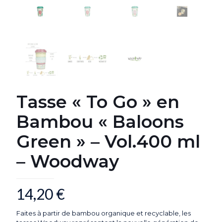
Tasse « To Go » en
Bambou « Baloons
Green » – Vol.400 ml
– Woodway
14,20
€
Faites à partir de bambou organique et recyclable, les