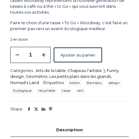
tasses Woodway représentent la nouvelle génération de
tasses à café ou à thé « to Go » qui vous suivront dans
toutes vos activités.
Faire le choix d’une tasse « To Go » Woodway, c’est faire un
premier pas vers un avenir écologique meilleur.
2 en stock
quantité
Ajouter au panier
de
Tasse
"To
Catégories :
Arts de la table
,
Chapeau l'artiste :)
,
Funny
Go"
design
,
Géométrix
,
Les petits plats dans les grands
,
en
Nomad's Land
Étiquettes :
ballon
Bambou
design
Bambou
"Baloons
Ecologique
recyclable
tasse
vert
Green"
-
Vol.400
Share
ml
-
Woodway
Description