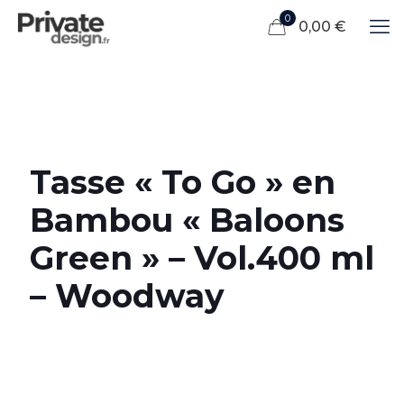
0
0,00 €
Tasse « To Go » en
Bambou « Baloons
Green » – Vol.400 ml
– Woodway