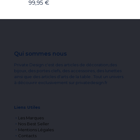
99,95
€
Qui sommes nous
Private Design c'est des articles de décoration,des
bijoux, des portes clefs, des accessoires, des lunettes
ainsi que des articles d'arts de la table...Tout un univers
à découvrir exclusivement sur privatedesign.fr
Liens Utiles
Les Marques
Nos Best Seller
Mentions Légales
Contacts