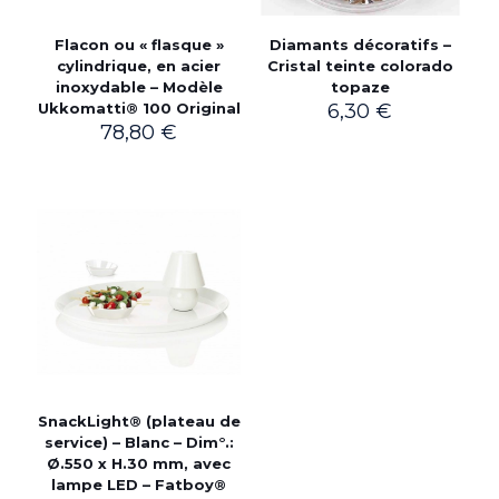
Flacon ou « flasque »
Diamants décoratifs –
cylindrique, en acier
Cristal teinte colorado
inoxydable – Modèle
topaze
Ukkomatti® 100 Original
6,30
€
78,80
€
SnackLight® (plateau de
service) – Blanc – Dim°.:
Ø.550 x H.30 mm, avec
lampe LED – Fatboy®