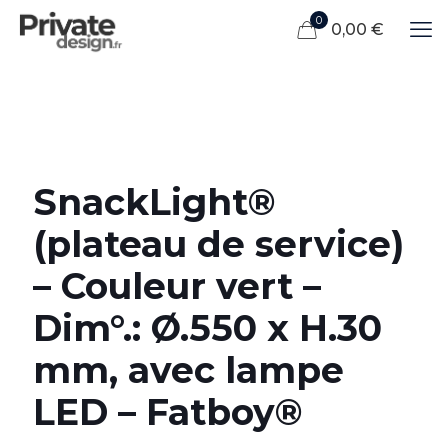
0
0,00 €
SnackLight®
(plateau de service)
– Couleur vert –
Dim°.: Ø.550 x H.30
mm, avec lampe
LED – Fatboy®