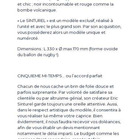
et chic ; noir incontournable et rouge comme la
bombe volcanique.
« Le SINTUREL » est un modèle exclusif, réalisé à
l’unité et avec le plus grand soin. Par son acquisition,
vous posséderez alors un modèle unique
et
numéroté
.
Dimensions : L.330 x Ø.max.170 mm (forme ovoïde
du ballon de rugby !).
CINQUIEME MI-TEMPS… ou l’accord parfait
C
hacun de nous cache un brin de folie douce et
parfois surprenante. Par volonté de satisfaire sa
clientèle ou par altruisme génial, son créateur Eric
Sinturel garde toujours une oreille attentive. Aussi,
dans le respect artistique du modèle, il consentira à
vous réaliser lui-même votre caprice. Bien
évidemment, il nous faudra recevoir vos doléances
,
afin de vous établir un devis mentionnant
notamment le délai imparti. Le budget comme les