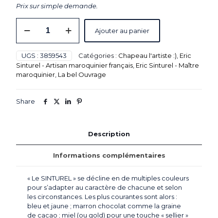
Prix sur simple demande.
quantité
Ajouter au panier
de
Sac
à
UGS :
3859543
Catégories :
Chapeau l'artiste :)
,
Eric
mains
Sinturel - Artisan maroquinier français
,
Eric Sinturel - Maître
rugby
maroquinier
,
La bel Ouvrage
"LE
SINTUREL"
-
Share
Autruche
pleine
fleur
Rouge
Description
Informations complémentaires
« Le SINTUREL » se décline en de multiples couleurs
pour s’adapter au caractère de chacune et selon
les circonstances. Les plus courantes sont alors :
bleu et jaune ; marron chocolat comme la graine
de cacao ; miel (ou gold) pour une touche « sellier »