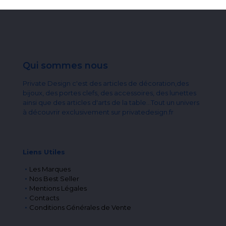
Qui sommes nous
Private Design c'est des articles de décoration,des
bijoux, des portes clefs, des accessoires, des lunettes
ainsi que des articles d'arts de la table...Tout un univers
à découvrir exclusivement sur privatedesign.fr
Liens Utiles
Les Marques
Nos Best Seller
Mentions Légales
Contacts
Conditions Générales de Vente