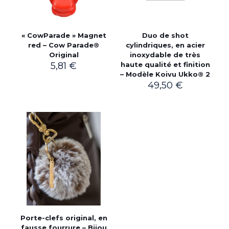
« CowParade » Magnet
Duo de shot
red – Cow Parade®
cylindriques, en acier
Original
inoxydable de très
5,81
€
haute qualité et finition
– Modèle Koivu Ukko® 2
49,50
€
Porte-clefs original, en
fausse fourrure – Bijou