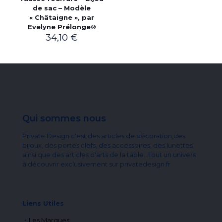
de sac – Modèle
« Châtaigne », par
Evelyne Prélonge®
34,10
€
Qui sommes nous
Private Design c'est des articles de décoration,des
bijoux, des portes clefs, des accessoires, des lunettes
ainsi que des articles d'arts de la table...Tout un univers
à découvrir exclusivement sur privatedesign.fr
Liens Utiles
Les Marques