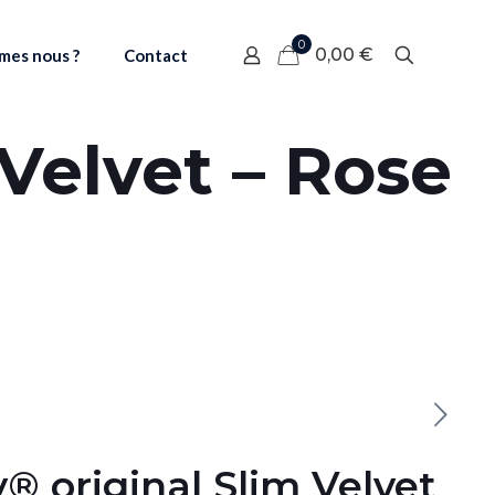
0
0,00 €
mes nous ?
Contact
Velvet – Rose
® original Slim Velvet