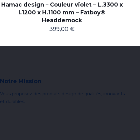
Hamac design – Couleur violet – L.3300 x
l.1200 x H.1100 mm – Fatboy®
Headdemock
399,00
€
Notre Mission
Vous proposez des produits design de qualités, innovants
et durables.