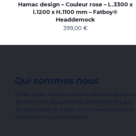
Hamac design – Couleur rose – L.3300 x
l.1200 x H.1100 mm – Fatboy®
Headdemock
399,00
€
Qui sommes nous
Private Design c'est des articles de décoration,des bijoux,
des portes clefs, des accessoires, des lunettes ainsi que
des articles d'arts de la table...Tout un univers à découvrir
exclusivement sur privatedesign.fr