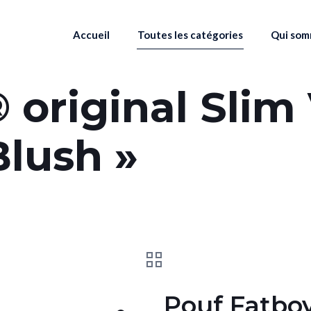
Accueil
Toutes les catégories
Qui som
 original Slim 
Blush »
Pouf Fatboy