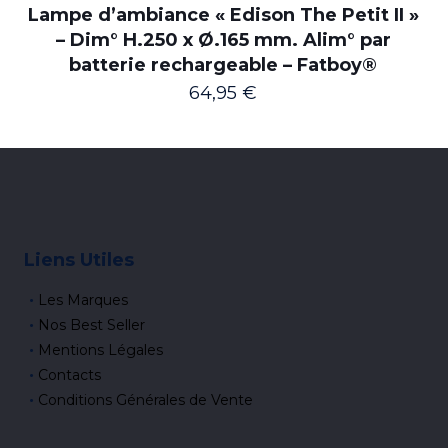
Lampe d’ambiance « Edison The Petit II »
– Dim° H.250 x Ø.165 mm. Alim° par
batterie rechargeable – Fatboy®
64,95
€
Liens Utiles
Les Marques
Nos Best Seller
Mentions Légales
Contacts
Conditions Générales de Vente