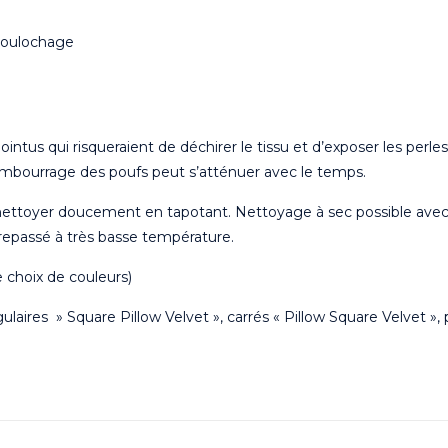
 boulochage
us qui risqueraient de déchirer le tissu et d’exposer les perles.
embourrage des poufs peut s’atténuer avec le temps.
t nettoyer doucement en tapotant. Nettoyage à sec possible avec 
 repassé à très basse température.
e choix de couleurs)
laires » Square Pillow Velvet », carrés « Pillow Square Velvet », 