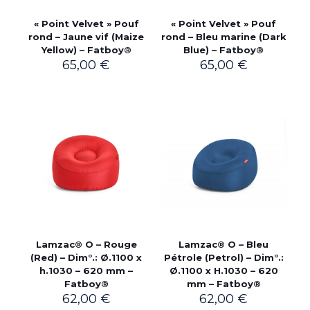
« Point Velvet » Pouf
« Point Velvet » Pouf
rond – Jaune vif (Maize
rond – Bleu marine (Dark
Yellow) – Fatboy®
Blue) – Fatboy®
65,00
€
65,00
€
Lamzac® O – Rouge
Lamzac® O – Bleu
(Red) – Dim°.: Ø.1100 x
Pétrole (Petrol) – Dim°.:
h.1030 – 620 mm –
Ø.1100 x H.1030 – 620
Fatboy®
mm – Fatboy®
62,00
€
62,00
€