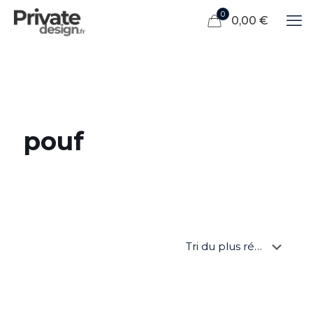
0
0,00 €
pouf