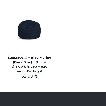
Lamzac® O – Bleu Marine
(Dark Blue) – Dim°.:
Ø.1100 x h1030 – 620
mm – Fatboy®
62,00
€