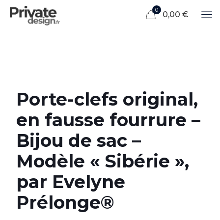
0
0,00 €
Porte-clefs original,
en fausse fourrure –
Bijou de sac –
Modèle « Sibérie »,
par Evelyne
Prélonge®