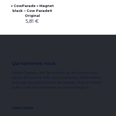
« CowParade » Magnet
black – Cow Parade®
Original
5,81
€
Qui sommes nous
Private Design c'est des articles de décoration,des
bijoux, des portes clefs, des accessoires, des lunettes
ainsi que des articles d'arts de la table...Tout un univers
à découvrir exclusivement sur privatedesign.fr
Liens Utiles