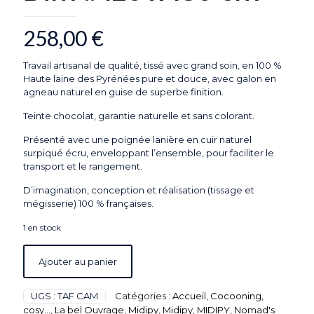
258,00
€
Travail artisanal de qualité, tissé avec grand soin, en 100 %
Haute laine des Pyrénées pure et douce, avec galon en
agneau naturel en guise de superbe finition.
Teinte chocolat, garantie naturelle et sans colorant.
Présenté avec une poignée lanière en cuir naturel
surpiqué écru, enveloppant l’ensemble, pour faciliter le
transport et le rangement.
D’imagination, conception et réalisation (tissage et
mégisserie) 100 % françaises.
1 en stock
Ajouter au panier
UGS :
TAF CAM
Catégories :
Accueil
,
Cocooning,
cosy...
,
La bel Ouvrage
,
Midipy
,
Midipy
,
MIDIPY
,
Nomad's