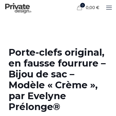
0
0,00 €
Porte-clefs original,
en fausse fourrure –
Bijou de sac –
Modèle « Crème »,
par Evelyne
Prélonge®