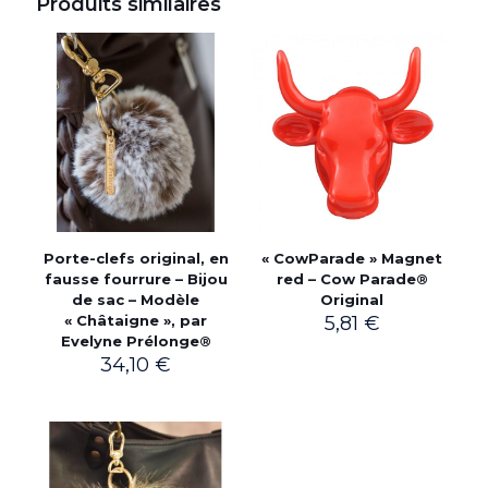
Produits similaires
Porte-clefs original, en
« CowParade » Magnet
fausse fourrure – Bijou
red – Cow Parade®
de sac – Modèle
Original
« Châtaigne », par
5,81
€
Evelyne Prélonge®
34,10
€