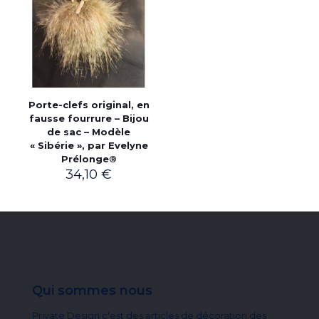
Porte-clefs original, en
fausse fourrure – Bijou
de sac – Modèle
« Sibérie », par Evelyne
Prélonge®
34,10
€
Qui sommes nous
Private Design c'est des articles de décoration,des