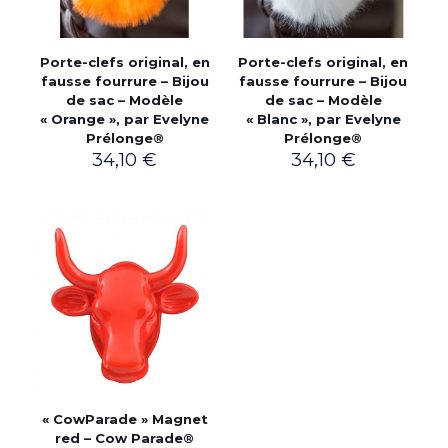
Porte-clefs original, en
Porte-clefs original, en
fausse fourrure – Bijou
fausse fourrure – Bijou
de sac – Modèle
de sac – Modèle
« Orange », par Evelyne
« Blanc », par Evelyne
Prélonge®
Prélonge®
34,10
€
34,10
€
« CowParade » Magnet
red – Cow Parade®