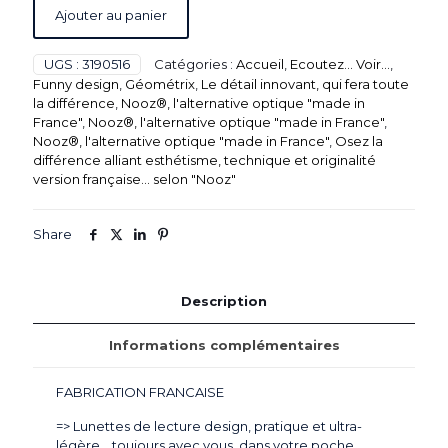
Ajouter au panier
UGS :
3190516
Catégories :
Accueil
,
Ecoutez... Voir...
,
Funny design
,
Géométrix
,
Le détail innovant, qui fera toute
la différence
,
Nooz®, l'alternative optique "made in
France"
,
Nooz®, l'alternative optique "made in France"
,
Nooz®, l'alternative optique "made in France"
,
Osez la
différence alliant esthétisme, technique et originalité
version française... selon "Nooz"
Share
Description
Informations complémentaires
FABRICATION FRANCAISE
=> Lunettes de lecture design, pratique et ultra-
légère… toujours avec vous, dans votre poche,