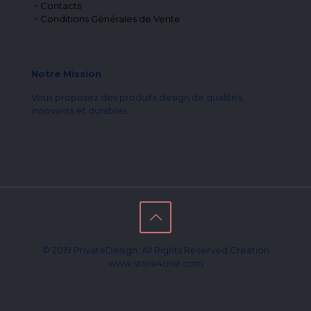
Contacts
Conditions Générales de Vente
Notre Mission
Vous proposez des produits design de qualités,
innovants et durables.
© 2019 PrivateDesign. All Rights Reserved.Création
www.store4one.com