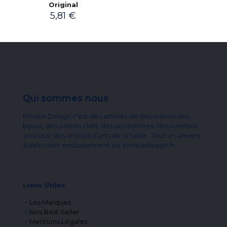
Original
5,81
€
Qui sommes nous
Private Design c'est des articles de décoration,des
bijoux, des portes clefs, des accessoires, des lunettes
ainsi que des articles d'arts de la table...Tout un univers
à découvrir exclusivement sur privatedesign.fr
Liens Utiles
Les Marques
Nos Best Seller
Mentions Légales