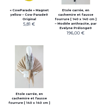
« CowParade » Magnet
Etole carrée, en
yellow – Cow Parade®
cachemire et fausse
Original
fourrure [ 140 x 140 cm ]
5,81
€
– Modèle anthracite, par
Evelyne Prélonge®
196,00
€
Etole carrée, en
cachemire et fausse
fourrure [ 140 x 140 cm ]