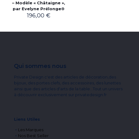
– Modèle « Châtaigne »,
par Evelyne Prélonge®
196,00
€
Qui sommes nous
Private Design c'est des articles de décoration,des
bijoux, des portes clefs, des accessoires, des lunettes
ainsi que des articles d'arts de la table...Tout un univers
à découvrir exclusivement sur privatedesign.fr
Liens Utiles
Les Marques
Nos Best Seller