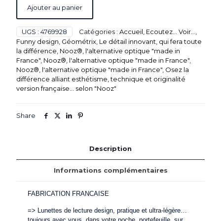
Ajouter au panier
UGS :
4769928
Catégories :
Accueil
,
Ecoutez... Voir...
,
Funny design
,
Géométrix
,
Le détail innovant, qui fera toute
la différence
,
Nooz®, l'alternative optique "made in
France"
,
Nooz®, l'alternative optique "made in France"
,
Nooz®, l'alternative optique "made in France"
,
Osez la
différence alliant esthétisme, technique et originalité
version française... selon "Nooz"
Share
Description
Informations complémentaires
FABRICATION FRANCAISE
=> Lunettes de lecture design, pratique et ultra-légère…
toujours avec vous, dans votre poche, portefeuille, sur