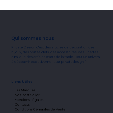
Qui sommes nous
Private Design c'est des articles de décoration,des
bijoux, des portes clefs, des accessoires, des lunettes
ainsi que des articles d'arts de la table...Tout un univers
à découvrir exclusivement sur privatedesign.fr
Liens Utiles
Les Marques
Nos Best Seller
Mentions Légales
Contacts
Conditions Générales de Vente