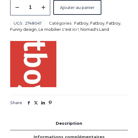
quantité
Ajouter au panier
de
Hamac
design
UGS :
2748047
Catégories :
Fatboy
,
Fatboy
,
Fatboy
,
-
Funny design
,
Le mobilier c'est ici !
,
Nomad's Land
Couleur
rouge
-
L.3300
x
l.1200
x
H.1100
mm
-
Fatboy®
Headdemock
Share
Description
Informations complémentaires