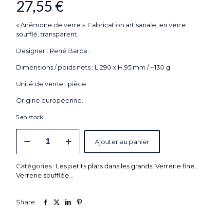
27,55
€
« Anémone de verre ». Fabrication artisanale, en verre
soufflé, transparent.
Designer : René Barba.
Dimensions / poids nets : L.290 x H.95 mm / ~130 g.
Unité de vente : pièce.
Origine européenne.
5 en stock
quantité
Ajouter au panier
de
"Anémone
de
Catégories :
Les petits plats dans les grands
,
Verrerie fine...
verre"
Verrerie soufflée...
-
Vase
en
Share
verre
design,