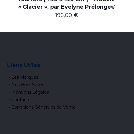
« Glacier », par Evelyne Prélonge®
196,00
€
Liens Utiles
Les Marques
Nos Best Seller
Mentions Légales
Contacts
Conditions Générales de Vente