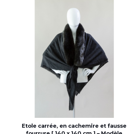
Etole carrée, en cachemire et fausse
fourrure [ 140 x 140 cm ] – Modèle