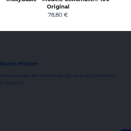
Original
78,80
€
Notre Mission
Vous proposez des produits design de qualités, innovants
et durables.