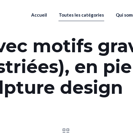
Accueil
Toutes les catégories
Qui som
vec motifs gra
triées), en pie
ulpture design