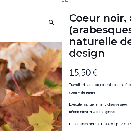
Coeur noir,
(arabesques 
naturelle de
design
15,50
€
Travail artisanal sculptural de qualité
c
œ
ur « de pierre ».
Exécuté manuellement, chaque spécimen
néanmoins) et volume global.
Dimensions nettes : L.100 x Ep.72 x H.