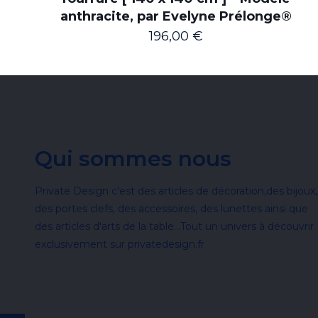
anthracite, par Evelyne Prélonge®
196,00
€
Qui sommes nous
Private Design c'est des articles de décoration,des bijoux,
des portes clefs, des accessoires, des lunettes ainsi que
des articles d'arts de la table...Tout un univers à découvrir
exclusivement sur privatedesign.fr