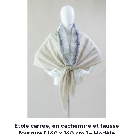
Etole carrée, en cachemire et fausse
fourrure [ 140 x 140 cm ] – Modèle