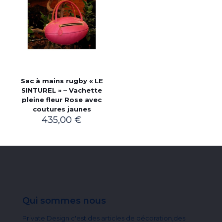
Sac à mains rugby « LE
SINTUREL » – Vachette
pleine fleur Rose avec
coutures jaunes
435,00
€
Qui sommes nous
Private Design c'est des articles de décoration,des