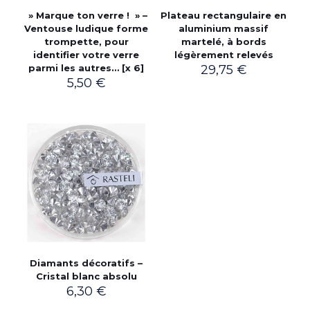
» Marque ton verre ! » –
Plateau rectangulaire en
Ventouse ludique forme
aluminium massif
trompette, pour
martelé, à bords
identifier votre verre
légèrement relevés
parmi les autres… [x 6]
29,75
€
5,50
€
Diamants décoratifs –
Cristal blanc absolu
6,30
€