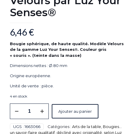
Velours par Luz Your
Senses®
6,46
€
Bougie sphérique, de haute qualité. Modèle Velours
de la gamme Luz Your Senses
. Couleur gris
®
« souris ». (teinte dans la masse)
Dimensions nettes : Ø.80 mm
Origine européenne.
Unité de vente : pièce.
4 en stock
quantité
Ajouter au panier
de
Bougie
sphérique
UGS :
1663066
Catégories :
Arts de la table
,
Bougies...
de
un savoir-faire qualitatif, décliné avec originalité, selon Luz