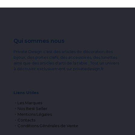
Qui sommes nous
Private Design c'est des articles de décoration,des
bijoux, des portes clefs, des accessoires, des lunettes
ainsi que des articles d'arts de la table...Tout un univers
à découvrir exclusivement sur privatedesign.fr
Liens Utiles
Les Marques
Nos Best Seller
Mentions Légales
Contacts
Conditions Générales de Vente