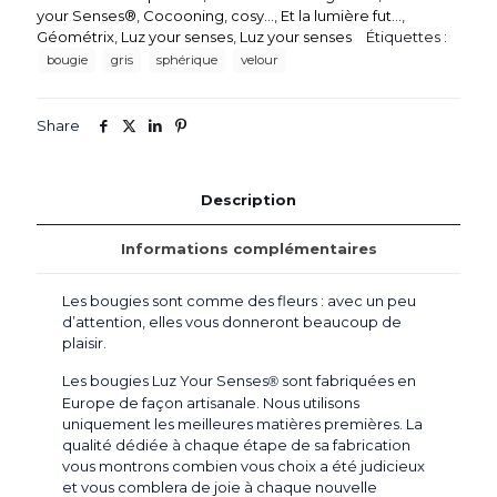
haute
your Senses®
,
Cocooning, cosy...
,
Et la lumière fut...
,
qualité
Géométrix
,
Luz your senses
,
Luz your senses
Étiquettes :
-
bougie
gris
sphérique
velour
Ø.80
mm
-
Share
Teinte
gris
"souris"
-
Description
Modèle
Velours
Informations complémentaires
par
Luz
Your
Les bougies sont comme des fleurs : avec un peu
Senses®
d’attention, elles vous donneront beaucoup de
plaisir.
Les bougies Luz Your Senses
sont fabriquées en
®
Europe de façon artisanale. Nous utilisons
uniquement les meilleures matières premières. La
qualité dédiée à chaque étape de sa fabrication
vous montrons combien vous choix a été judicieux
et vous comblera de joie à chaque nouvelle