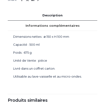
-
Vol.
500
Description
ml
Informations complémentaires
Dimensions nettes : ∅.150 x H.100 mm
Capacité : 500 ml
Poids : 675 g
Unité de Vente : pièce
Livré dans un coffret carton.
Utilisable au lave-vaisselle et au micro-ondes.
Produits similaires