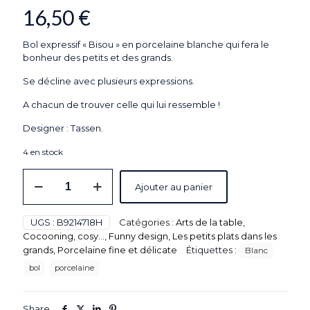
16,50
€
Bol expressif « Bisou » en porcelaine blanche qui fera le
bonheur des petits et des grands.
Se décline avec plusieurs expressions.
A chacun de trouver celle qui lui ressemble !
Designer : Tassen.
4 en stock
quantité
Ajouter au panier
de
Bol
Humeur
UGS :
B9214718H
Catégories :
Arts de la table
,
"Bisou"
Cocooning, cosy...
,
Funny design
,
Les petits plats dans les
en
grands
,
Porcelaine fine et délicate
Étiquettes :
Blanc
porcelaine
blanche
bol
porcelaine
,
par
Tassen®
Share