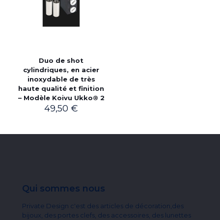
Duo de shot
cylindriques, en acier
inoxydable de très
haute qualité et finition
– Modèle Koivu Ukko® 2
49,50
€
Qui sommes nous
Private Design c'est des articles de décoration,des
bijoux, des portes clefs, des accessoires, des lunettes