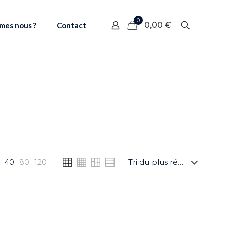
0
0,00 €
mes nous ?
Contact
40
80
120