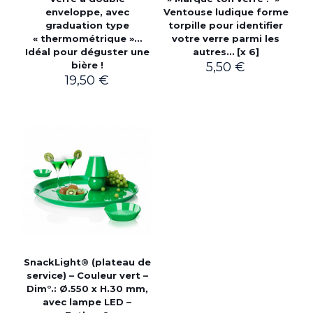
enveloppe, avec
Ventouse ludique forme
graduation type
torpille pour identifier
« thermométrique »…
votre verre parmi les
Idéal pour déguster une
autres… [x 6]
bière !
5,50
€
19,50
€
SnackLight® (plateau de
service) – Couleur vert –
Dim°.: Ø.550 x H.30 mm,
avec lampe LED –