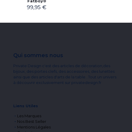
Fatboy®
99,95
€
Qui sommes nous
Private Design c'est des articles de décoration,des
bijoux, des portes clefs, des accessoires, des lunettes
ainsi que des articles d'arts de la table...Tout un univers
à découvrir exclusivement sur privatedesign.fr
Liens Utiles
Les Marques
Nos Best Seller
Mentions Légales