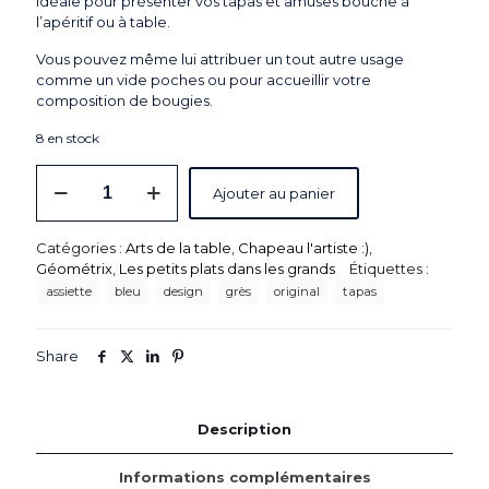
idéale pour présenter vos tapas et amuses bouche à
l’apéritif ou à table.
Vous pouvez même lui attribuer un tout autre usage
comme un vide poches ou pour accueillir votre
composition de bougies.
8 en stock
quantité
Ajouter au panier
de
Assiette
rectangulaire
Catégories :
Arts de la table
,
Chapeau l'artiste :)
,
"MERCI®"
Géométrix
,
Les petits plats dans les grands
Étiquettes :
N°3
assiette
bleu
design
grès
original
tapas
-
M
-
Share
Bleu
gris
Description
Informations complémentaires