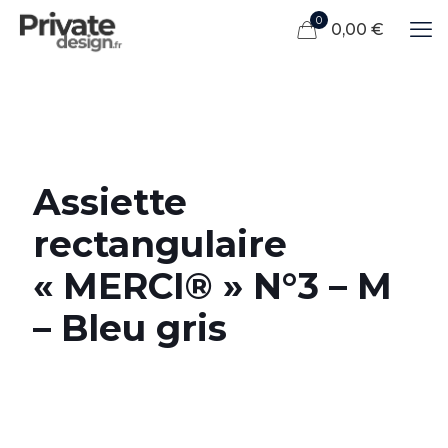
0
0,00 €
Assiette
rectangulaire
« MERCI® » N°3 – M
– Bleu gris