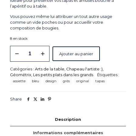
idéale pour présenter vos tapas et amuses bouche à
l’apéritif ou à table.
Vous pouvez même lui attribuer un tout autre usage
comme un vide poches ou pour accueillir votre
composition de bougies.
8 en stock
quantité
Ajouter au panier
de
Assiette
rectangulaire
Catégories :
Arts de la table
,
Chapeau l'artiste :)
,
"MERCI®"
Géométrix
,
Les petits plats dans les grands
Étiquettes :
N°3
assiette
bleu
design
grès
original
tapas
-
M
-
Share
Bleu
foncé
Description
Informations complémentaires