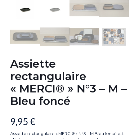
Assiette
rectangulaire
« MERCI® » N°3 – M –
Bleu foncé
9,95
€
Assiette rectangulaire « MERCI® » N°3 – M Bleu foncé est