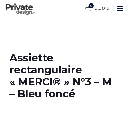
0
0,00 €
Assiette
rectangulaire
« MERCI® » N°3 – M
– Bleu foncé