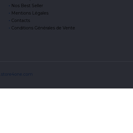
Nos Best Seller
Mentions Légales
Contacts
Conditions Générales de Vente
w.store4one.com