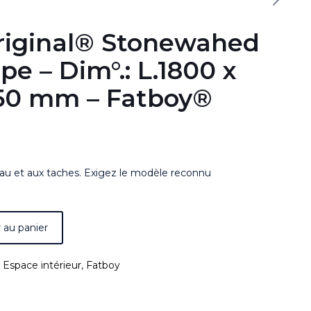
riginal® Stonewahed
pe – Dim°.: L.1800 x
250 mm – Fatboy®
’eau et aux taches. Exigez le modèle reconnu
 au panier
:
Espace intérieur
,
Fatboy