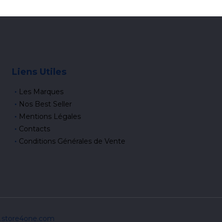
Liens Utiles
Les Marques
Nos Best Seller
Mentions Légales
Contacts
Conditions Générales de Vente
w.store4one.com