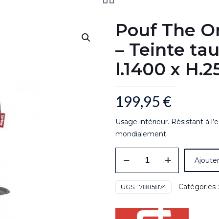
Pouf The O
– Teinte tau
l.1400 x H.
199,95
€
Usage intérieur. Résistant à l
mondialement.
quantité
Ajouter
de
Pouf
Catégories 
UGS :
7885874
The
Original®
Stonewahed