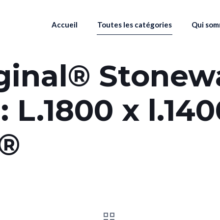
Accueil
Toutes les catégories
Qui som
ginal® Stonew
: L.1800 x l.14
y®