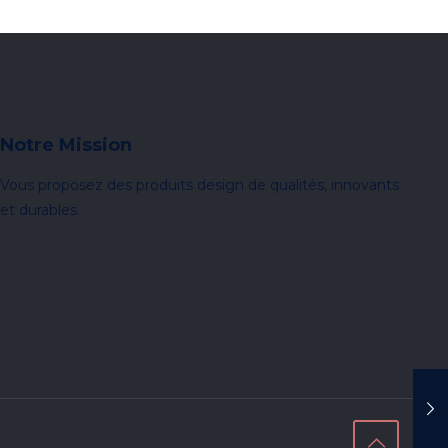
Notre Mission
Vous proposez des produits design de qualités, innovants
et durables.