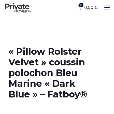
0
0,00 €
« Pillow Rolster
Velvet » coussin
polochon Bleu
Marine « Dark
Blue » – Fatboy®