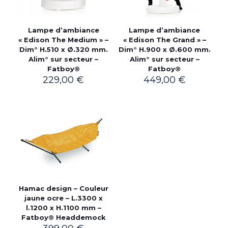
Lampe d’ambiance
Lampe d’ambiance
« Edison The Medium » –
« Edison The Grand » –
Dim° H.510 x Ø.320 mm.
Dim° H.900 x Ø.600 mm.
Alim° sur secteur –
Alim° sur secteur –
Fatboy®
Fatboy®
229,00
€
449,00
€
Hamac design – Couleur
jaune ocre – L.3300 x
l.1200 x H.1100 mm –
Fatboy® Headdemock