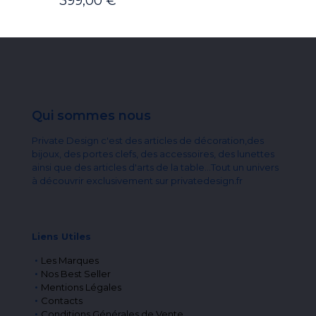
399,00
€
Qui sommes nous
Private Design c'est des articles de décoration,des
bijoux, des portes clefs, des accessoires, des lunettes
ainsi que des articles d'arts de la table...Tout un univers
à découvrir exclusivement sur privatedesign.fr
Liens Utiles
Les Marques
Nos Best Seller
Mentions Légales
Contacts
Conditions Générales de Vente