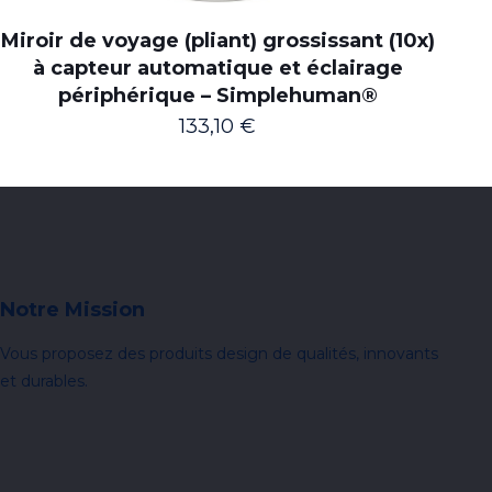
Miroir de voyage (pliant) grossissant (10x)
à capteur automatique et éclairage
périphérique – Simplehuman®
133,10
€
Notre Mission
Vous proposez des produits design de qualités, innovants
et durables.