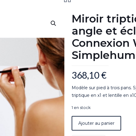
Miroir trip
angle et écl
Connexion W
Simplehu
368,10
€
Modèle sur pied à trois pans.
triptique en x1 et lentille en x10
1 en stock
Ajouter au panier