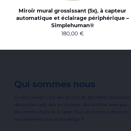
Miroir mural grossissant (5x), à capteur
automatique et éclairage périphérique –
Simplehuman®
180,00
€
Qui sommes nous
Private Design c'est des articles de décoration,des bijoux,
des portes clefs, des accessoires, des lunettes ainsi que
des articles d'arts de la table...Tout un univers à découvrir
exclusivement sur privatedesign.fr