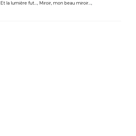
:
Et la lumière fut...
,
Miroir, mon beau miroir...
,