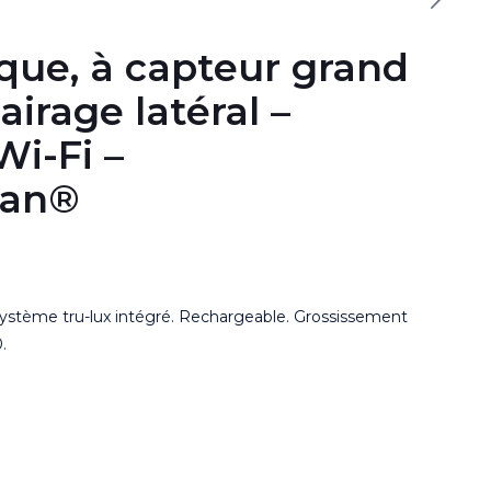
tique, à capteur grand
airage latéral –
i-Fi –
man®
 Système tru-lux intégré. Rechargeable. Grossissement
.