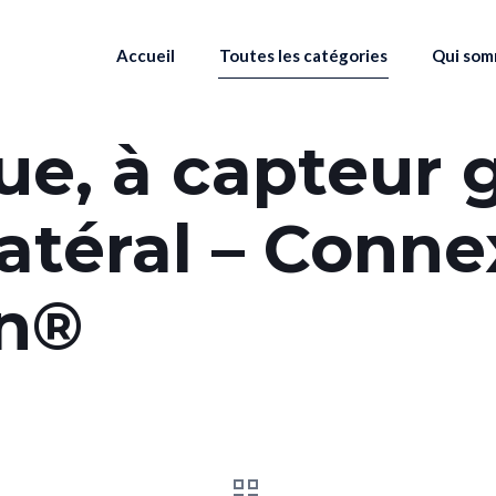
Accueil
Toutes les catégories
Qui som
que, à capteur
latéral – Conne
n®