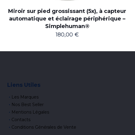
Miroir sur pied grossissant (5x), à capteur
automatique et éclairage périphérique –
Simplehuman®
180,00
€
Liens Utiles
Les Marques
Nos Best Seller
Mentions Légales
Contacts
Conditions Générales de Vente