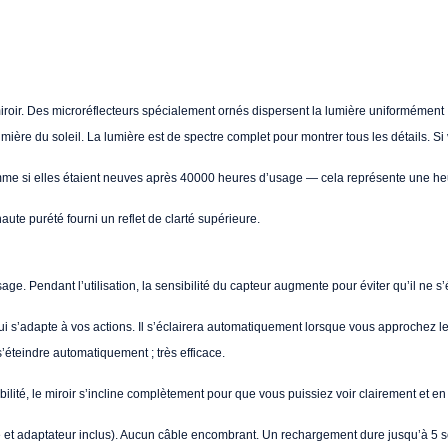
 miroir. Des microréflecteurs spécialement ornés dispersent la lumière uniformément
mière du soleil. La lumière est de spectre complet pour montrer tous les détails. Si
me si elles étaient neuves après 40000 heures d’usage — cela représente une heure
aute purété fourni un reflet de clarté supérieure.
. Pendant l’utilisation, la sensibilité du capteur augmente pour éviter qu’il ne s
ui s’adapte à vos actions. Il s’éclairera automatiquement lorsque vous approchez le v
s’éteindre automatiquement ; très efficace.
bilité, le miroir s’incline complètement pour que vous puissiez voir clairement et 
 et adaptateur inclus). Aucun câble encombrant. Un rechargement dure jusqu’à 5 