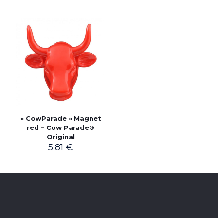
« CowParade » Magnet
red – Cow Parade®
Original
5,81
€