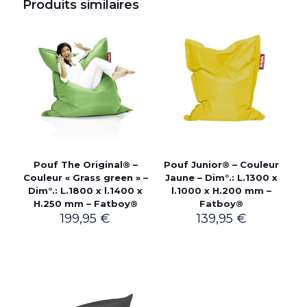
Produits similaires
Pouf The Original® –
Pouf Junior® – Couleur
Couleur « Grass green » –
Jaune – Dim°.: L.1300 x
Dim°.: L.1800 x l.1400 x
l.1000 x H.200 mm –
H.250 mm – Fatboy®
Fatboy®
199,95
€
139,95
€