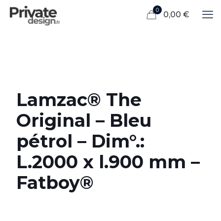
0
0,00 €
Lamzac® The
Original – Bleu
pétrol – Dim°.:
L.2000 x l.900 mm –
Fatboy®