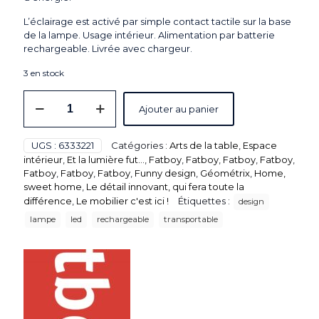
L’éclairage est activé par simple contact tactile sur la base
de la lampe. Usage intérieur. Alimentation par batterie
rechargeable. Livrée avec chargeur.
3 en stock
quantité
Ajouter au panier
de
Lampe
design
UGS :
6333221
Catégories :
Arts de la table
,
Espace
Fatboy®
intérieur
,
Et la lumière fut...
,
Fatboy
,
Fatboy
,
Fatboy
,
Fatboy
,
"Transloetje",
Fatboy
,
Fatboy
,
Fatboy
,
Funny design
,
Géométrix
,
Home,
grey
sweet home
,
Le détail innovant, qui fera toute la
-
différence
,
Le mobilier c'est ici !
Étiquettes :
design
Dim°.:
H.250
lampe
led
rechargeable
transportable
x
Ø.165/130
mm.
Alimentation
par
batterie
rechargeable