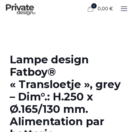
0
0,00 €
Lampe design
Fatboy®
« Transloetje », grey
– Dim°.: H.250 x
Ø.165/130 mm.
Alimentation par