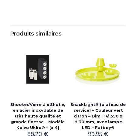
Produits similaires
Shooter/Verre à « Shot »,
SnackLight® (plateau de
en acier inoxydable de
service) – Couleur vert
très haute qualité et
citron – Dim°.: Ø.550 x
grande finesse – Modèle
H.30 mm, avec lampe
Koivu Ukko® – [x 4]
LED – Fatboy®
88,20
€
99,95
€