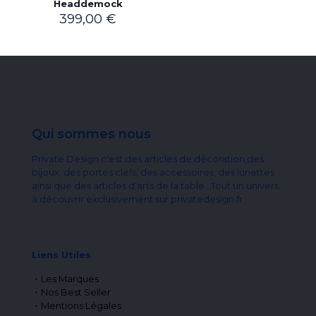
Headdemock
399,00
€
Qui sommes nous
Private Design c'est des articles de décoration,des
bijoux, des portes clefs, des accessoires, des lunettes
ainsi que des articles d'arts de la table...Tout un univers
à découvrir exclusivement sur privatedesign.fr
Liens Utiles
Les Marques
Nos Best Seller
Mentions Légales