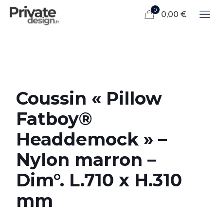
0
0,00 €
Coussin « Pillow
Fatboy®
Headdemock » –
Nylon marron –
Dim°. L.710 x H.310
mm