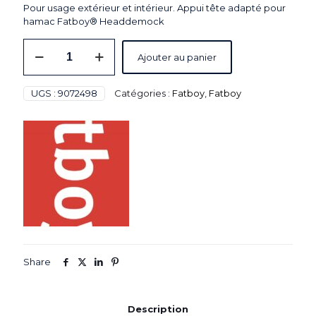
Pour usage extérieur et intérieur. Appui tête adapté pour
hamac Fatboy® Headdemock
quantité
Ajouter au panier
de
Coussin
"Pillow
UGS :
9072498
Catégories :
Fatboy
,
Fatboy
Fatboy®
Headdemock"
-
Nylon
marron
-
Dim°.
L.710
x
H.310
mm
Share
Description