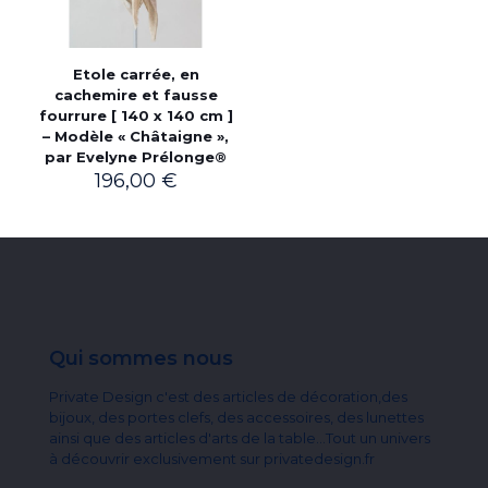
Etole carrée, en
cachemire et fausse
fourrure [ 140 x 140 cm ]
– Modèle « Châtaigne »,
par Evelyne Prélonge®
196,00
€
Qui sommes nous
Private Design c'est des articles de décoration,des
bijoux, des portes clefs, des accessoires, des lunettes
ainsi que des articles d'arts de la table...Tout un univers
à découvrir exclusivement sur privatedesign.fr