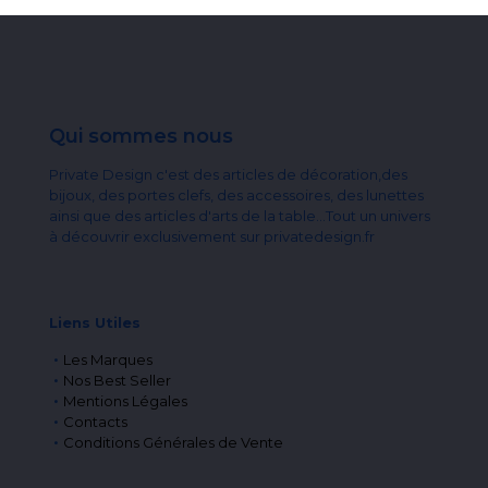
Qui sommes nous
Private Design c'est des articles de décoration,des
bijoux, des portes clefs, des accessoires, des lunettes
ainsi que des articles d'arts de la table...Tout un univers
à découvrir exclusivement sur privatedesign.fr
Liens Utiles
Les Marques
Nos Best Seller
Mentions Légales
Contacts
Conditions Générales de Vente