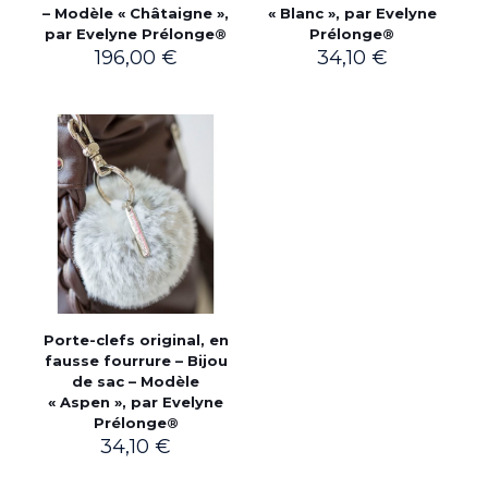
– Modèle « Châtaigne »,
« Blanc », par Evelyne
par Evelyne Prélonge®
Prélonge®
196,00
€
34,10
€
Porte-clefs original, en
fausse fourrure – Bijou
de sac – Modèle
« Aspen », par Evelyne
Prélonge®
34,10
€