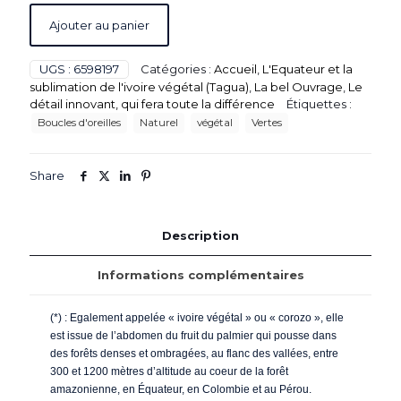
Ajouter au panier
UGS :
6598197
Catégories :
Accueil
,
L'Equateur et la
sublimation de l'ivoire végétal (Tagua)
,
La bel Ouvrage
,
Le
détail innovant, qui fera toute la différence
Étiquettes :
Boucles d'oreilles
Naturel
végétal
Vertes
Share
Description
Informations complémentaires
(*) : Egalement appelée « ivoire végétal » ou « corozo », elle
est issue de l’abdomen du fruit du palmier qui pousse dans
des forêts denses et ombragées, au flanc des vallées, entre
300 et 1200 mètres d’altitude au coeur de la forêt
amazonienne, en Équateur, en Colombie et au Pérou.