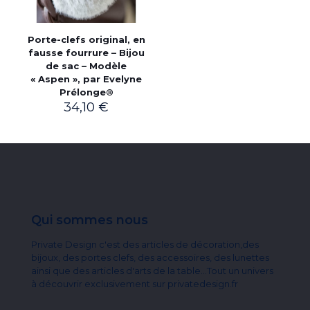
Porte-clefs original, en
fausse fourrure – Bijou
de sac – Modèle
« Aspen », par Evelyne
Prélonge®
34,10
€
Qui sommes nous
Private Design c'est des articles de décoration,des
bijoux, des portes clefs, des accessoires, des lunettes
ainsi que des articles d'arts de la table...Tout un univers
à découvrir exclusivement sur privatedesign.fr