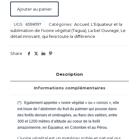
Ajouter au panier
UGS :
6598197
Catégories :
Accueil
,
L'Equateur et la
sublimation de l'ivoire végétal (Tagua)
,
La bel Ouvrage
,
Le
détail innovant, qui fera toute la différence
Share
Description
Informations complémentaires
(*) : Egalement appelée « ivoire végétal » ou « corozo », elle
est issue de l’abdomen du fruit du palmier qui pousse dans
des forêts denses et ombragées, au flanc des vallées, entre
300 et 1200 mètres d’altitude au coeur de la forêt
amazonienne, en Équateur, en Colombie et au Pérou.
L’ivoire végétal est un matériau noble et naturel qui