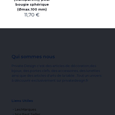
bougie sphérique
(Ømax.100 mm)
11,70
€
Qui sommes nous
Private Design c'est des articles de décoration,des
bijoux, des portes clefs, des accessoires, des lunettes
ainsi que des articles d'arts de la table...Tout un univers
à découvrir exclusivement sur privatedesign.fr
Liens Utiles
Les Marques
Nos Best Seller