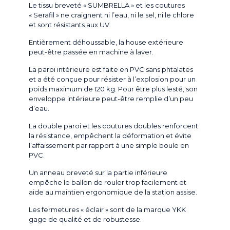
Le tissu breveté « SUMBRELLA » et les coutures
« Serafil » ne craignent ni l’eau, ni le sel, ni le chlore
et sont résistants aux UV.
Entièrement déhoussable, la house extérieure
peut-être passée en machine à laver.
La paroi intérieure est faite en PVC sans phtalates
et a été conçue pour résister à l’explosion pour un
poids maximum de 120 kg. Pour être plus lesté, son
enveloppe intérieure peut-être remplie d’un peu
d’eau.
La double paroi et les coutures doubles renforcent
la résistance, empêchent la déformation et évite
l’affaissement par rapport à une simple boule en
PVC.
Un anneau breveté sur la partie inférieure
empêche le ballon de rouler trop facilement et
aide au maintien ergonomique de la station assise.
Les fermetures « éclair » sont de la marque YKK
gage de qualité et de robustesse.