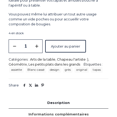
idéale pour présenter vos tapas et amuses bouche à
l’apéritif ou à table.
Vous pouvez même lui attribuer un tout autre usage
comme un vide poches ou pour accueillir votre
composition de bougies.
4 en stock
quantité
Ajouter au panier
de
Assiette
rectangulaire
Catégories :
Arts de la table
,
Chapeau l'artiste :)
,
"MERCI®"
Géométrix
,
Les petits plats dans les grands
Étiquettes :
N°1
assiette
Blanc cassé
design
grès
original
tapas
-
XL
-
Share
Blanc
Cassé
Description
Informations complémentaires