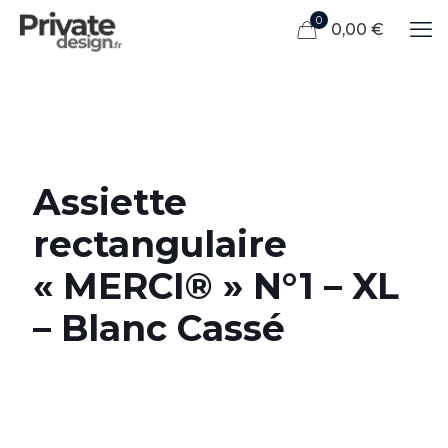
0
0,00 €
Assiette
rectangulaire
« MERCI® » N°1 – XL
– Blanc Cassé