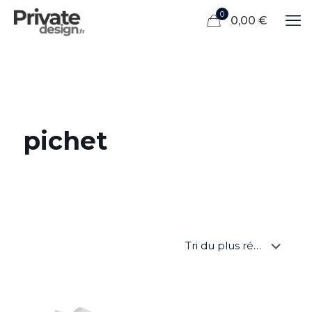
0
0,00 €
pichet