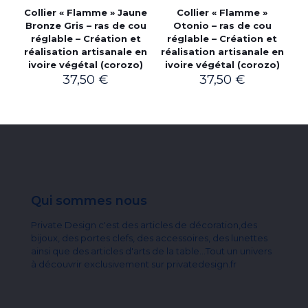
Collier « Flamme » Jaune
Collier « Flamme »
Bronze Gris – ras de cou
Otonio – ras de cou
réglable – Création et
réglable – Création et
réalisation artisanale en
réalisation artisanale en
ivoire végétal (corozo)
ivoire végétal (corozo)
37,50
€
37,50
€
Qui sommes nous
Private Design c'est des articles de décoration,des
bijoux, des portes clefs, des accessoires, des lunettes
ainsi que des articles d'arts de la table...Tout un univers
à découvrir exclusivement sur privatedesign.fr