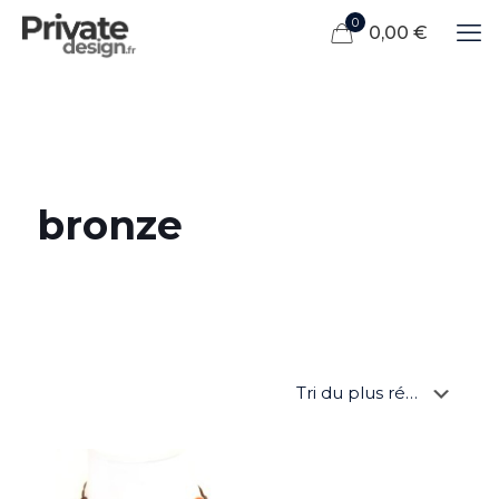
0
0,00 €
bronze